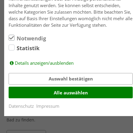
Inhalte genutzt werden. Sie können selbst entscheiden,
MEHR ERFAHREN
welche Kategorien Sie zulassen möchten. Bitte beachten Sie,
dass auf Basis Ihrer Einstellungen womöglich nicht mehr alle
Funktionalitäten der Seite zur Verfügung stehen.
Notwendig
Statistik
Details anzeigen/ausblenden
Auswahl bestätigen
Alle auswählen
Tipps zur Reinigung
Datenschutz
Impressum
Nutzen Sie unseren Reinigungskompass. Er hilft Ihnen
sofort die richtigen Produkte für die Oberflächen in Ihrem
Bad zu finden.