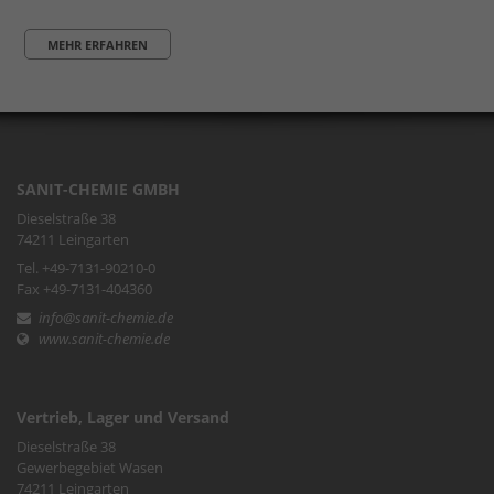
MEHR ERFAHREN
SANIT-CHEMIE GMBH
Dieselstraße 38
74211 Leingarten
Tel. +49-7131-90210-0
Fax +49-7131-404360
info@sanit-chemie.de
www.sanit-chemie.de
Vertrieb, Lager und Versand
Dieselstraße 38
Gewerbegebiet Wasen
74211 Leingarten