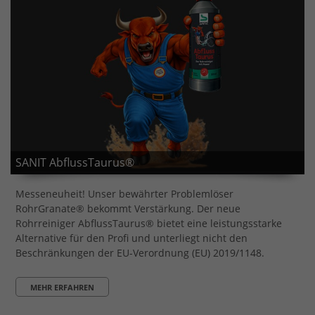
SANIT AbflussTaurus®
Messeneuheit! Unser bewährter Problemlöser
RohrGranate® bekommt Verstärkung. Der neue
Rohrreiniger AbflussTaurus® bietet eine leistungsstarke
Alternative für den Profi und unterliegt nicht den
Beschränkungen der EU-Verordnung (EU) 2019/1148.
MEHR ERFAHREN