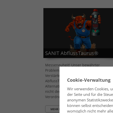
SANIT AbflussTaurus®
Messeneuheit! Unser bewährter
Problemlöser RohrGranate® bekommt
Verstärkung. Der neue Rohrreiniger
Cookie-Verwaltung
AbflussTaurus® bietet eine leistungsst
Alternative für den Profi und unterliegt
Wir verwenden Cookies, um
nicht den Beschränkungen der EU-
der Seite und für die Ste
Verordnung (EU) 2019/1148.
anonymen Statistikzwecken
können selbst entscheiden,
MEHR ERFAHREN
womöglich nicht mehr alle 