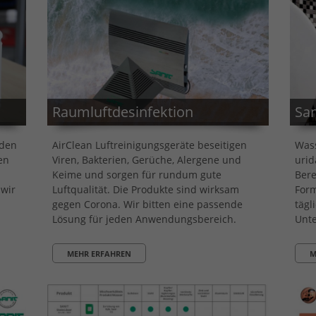
Raumluftdesinfektion
San
nden
AirClean Luftreinigungsgeräte beseitigen
Wass
en
Viren, Bakterien, Gerüche, Alergene und
urid
Keime und sorgen für rundum gute
Bere
 wir
Luftqualität. Die Produkte sind wirksam
Form
gegen Corona. Wir bitten eine passende
tägl
Lösung für jeden Anwendungsbereich.
Unte
MEHR ERFAHREN
M