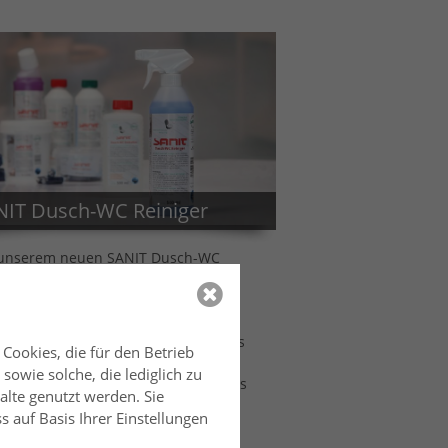
NIT Dusch-WC Reiniger
 unserem neuen SANIT Dusch-WC
iger trifft Hygiene auf die Frische.
ammen mit anderen bewährten
geprodukten von SANIT wird ein
ständiges Pflegekonzept geboten, das
Cookies, die für den Betrieb
tion und Hygiene Ihres Dusch-WCs
owie solche, die lediglich zu
fristig sichert. Für jederzeit sauberes
alte genutzt werden. Sie
keimfreies Dusch-WC!
s auf Basis Ihrer Einstellungen