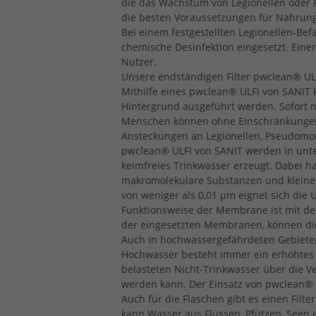
die das Wachstum von Legionellen oder 
die besten Voraussetzungen für Nahru
Bei einem festgestellten Legionellen-Be
chemische Desinfektion eingesetzt. Ein
Nutzer.
Unsere endständigen Filter pwclean®
UL
Mithilfe eines pwclean®
ULFI
von
SANIT
k
Hintergrund ausgeführt werden. Sofort n
Menschen können ohne Einschränkungen
Ansteckungen an Legionellen, Pseudomo
pwclean®
ULFI
von
SANIT
werden in unte
keimfreies Trinkwasser erzeugt. Dabei h
makromolekulare Substanzen und kleine P
von weniger als 0,01 μm eignet sich die
Funktionsweise der Membrane ist mit der
der eingesetzten Membranen, können di
Auch in hochwassergefährdeten Gebiete
Hochwasser besteht immer ein erhöhtes R
belasteten Nicht-Trinkwasser über die V
werden kann. Der Einsatz von pwclean®
Auch für die Flaschen gibt es einen Fil
kann Wasser aus Flüssen, Pfützen, Seen 