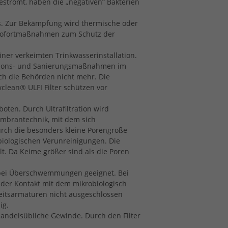
strömt, haben die „negativen“ Bakterien
us. Zur Bekämpfung wird thermische oder
e Sofortmaßnahmen zum Schutz der
ner verkeimten Trinkwasserinstallation.
ktions- und Sanierungsmaßnahmen im
ch die Behörden nicht mehr. Die
pwclean®
ULFI
Filter schützen vor
en. Durch Ultrafiltration wird
embrantechnik, mit dem sich
urch die besonders kleine Porengröße
biologischen Verunreinigungen. Die
t. Da Keime größer sind als die Poren
bei Überschwemmungen geeignet. Bei
 der Kontakt mit dem mikrobiologisch
heitsarmaturen nicht ausgeschlossen
ig.
handelsübliche Gewinde. Durch den Filter