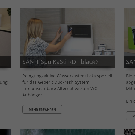
SANIT SpülKaSti RDF blau®
SAN
Reingungsaktive Wasserkastensticks speziell
Biet
lung
für das Geberit DuoFresh-System.
abge
.
Ihre unsichtbare Alternative zum WC-
Mitn
Anhänger.
Ein 
MEHR ERFAHREN
M