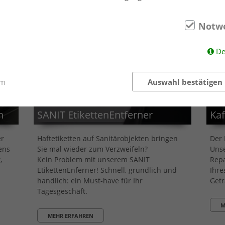
M
Notw
De
um
Auswahl bestätigen
SA
n
SANIT EtikettenEntferner
Kaf
er
Haftetiketten auf Sanitärobjekten bringen
Der 
tens
Sie mal wieder zum Verzweifeln?
Unse
,
Kein Problem mit unserem SANIT
Repa
EtikettenEnferner! Schnell, gründlich und
Ihre
handlich: ein Must-have für Ihr
Getr
Tagesgeschäft.
M
MEHR ERFAHREN