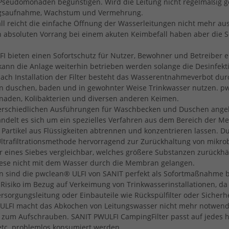
Pseudomonaden begünstigen. Wird die Leitung nicht regelmäßig ge
ngsaufnahme, Wachstum und Vermehrung.
fall reicht die einfache Öffnung der Wasserleitungen nicht mehr a
en absoluten Vorrang bei einem akuten Keimbefall haben aber di
FI
bieten einen Sofortschutz für Nutzer, Bewohner und Betreiber ei
ann die Anlage weiterhin betrieben werden solange die Desinfe
ach Installation der Filter besteht das Wasserentnahmeverbot dur
 duschen, baden und in gewohnter Weise Trinkwasser nutzen. 
naden, Kolibakterien und diversen anderen Keimen.
rschiedlichen Ausführungen für Waschbecken und Duschen angebot
andelt es sich um ein spezielles Verfahren aus dem Bereich der M
artikel aus Flüssigkeiten abtrennen und konzentrieren lassen. D
 Ultrafiltrationsmethode hervorragend zur Zurückhaltung von mikro
 eines Siebes vergleichbar, welches größere Substanzen zurückhäl
ese nicht mit dem Wasser durch die Membran gelangen.
n sind die pwclean®
ULFI
von
SANIT
perfekt als Sofortmaßnahme 
isiko im Bezug auf Verkeimung von Trinkwasserinstallationen, da
ersorgungsleitung oder Einbauteile wie Rückspülfilter oder Sicher
ULFI
macht das Abkochen von Leitungswasser nicht mehr notwend
ter zum Aufschrauben.
SANIT
PWULFI
CampingFilter passt auf jedes 
etc. problemlos konsumiert werden.