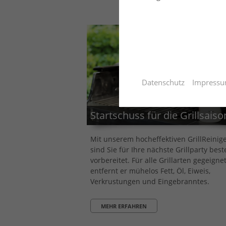
Datenschutz
Impress
Startschuss für die Grillsaiso
Mit unserem hocheffektiven GrillReinig
sind Sie für Ihre nächste Grillparty bes
vorbereitet. Für alle Grillarten gegeignet
entfernt er mühelos Fett, Öl, Eiweis,
Verkrustungen und Eingebranntes.
MEHR ERFAHREN