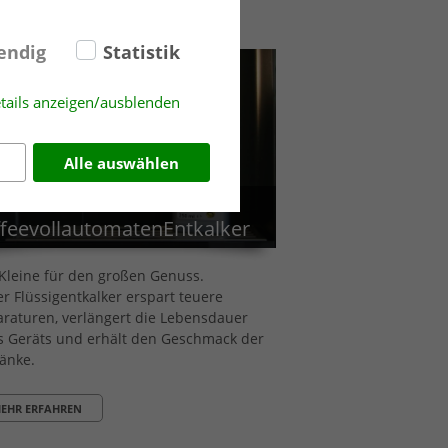
EHR ERFAHREN
endig
Statistik
tails anzeigen/ausblenden
Alle auswählen
NIT
feevollautomatenEntkalker
Kleine für den großen Genuss.
r Flüssigentkalker erspart teuere
raturen, verlängert die Lebensdauer
s Geräts und erhält den Geschmack der
änke.
EHR ERFAHREN